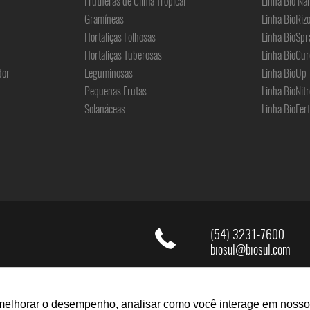
Frutíferas de Clima Tropical
Linha Bio Na
Gramíneas
Linha BioRiz
Hortaliças Folhosas
Linha BioSpr
Hortaliças Tuberosas
Linha BioCur
dor
Leguminosas
Linha BioUp
Pequenas Frutas
Linha BioNitr
Solanáceas
Linha BioFert
(54) 3231-7600
biosul@biosul.com
melhorar o desempenho, analisar como você interage em nosso sit