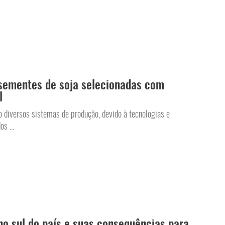
 sementes de soja selecionadas com
l
o diversos sistemas de produção, devido à tecnologias e
s ...
no sul do país e suas consequências para