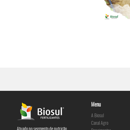
Menu
A Biosul
Canal Agro
Atuado no segmento de nutrição