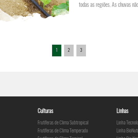
todas as regiões. As chuvas não
1
2
3
Culturas
Linhas
Frutíferas de Clima Subtropical
Linha Tecnol
Frutíferas de Clima Temperado
Linha BioNut