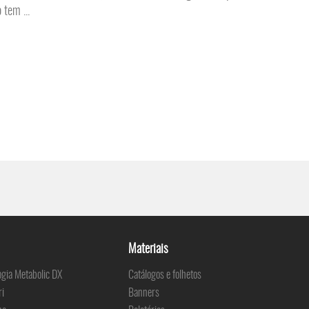
 tem ...
Materiais
ogia Metabolic DX
Catálogos e folhetos
ri
Banners