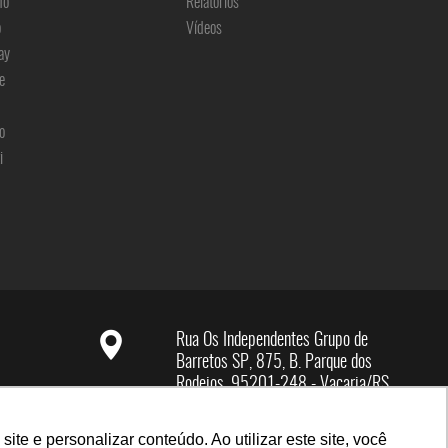
no
Relatórios
o
Vídeos
ay
e
o
i
Rua Os Independentes Grupo de
Barretos SP, 875, B. Parque dos
Rodeios, 95201-248 - Vacaria/RS
e e personalizar conteúdo. Ao utilizar este site, você