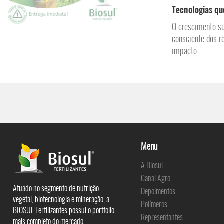
Tecnologias qu
O crescimento su
consciente dos r
impacto ...
Menu
A Biosul
Canal Agro
Atuado no segmento de nutrição
Depoimentos
vegetal, biotecnologia e mineração, a
Polímeros
BIOSUL Fertilizantes possui o portfolio
Representantes
mais completo do mercado.