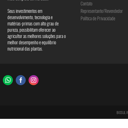
Contato
Seus investimentos em
Representante/Revendedor
desenvolvimento, tecnologia e
Política de Privacidade
matérias-primas com alto grau de
pureza, possibilitam oferecer ao
agricultor as melhores soluções para o
melhor desempenho e equilíbrio
nutricional das plantas.
BIOSUL I