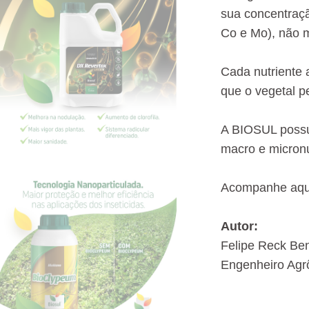
sua concentraçã
Co e Mo), não 
Cada nutriente 
que o vegetal p
A BIOSUL possui
macro e micronu
Acompanhe aqui
Autor:
Felipe Reck Be
Engenheiro Agr