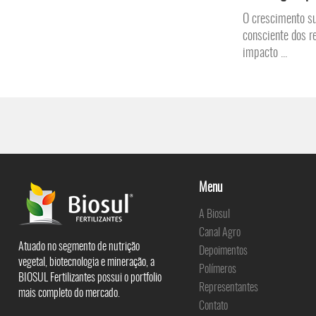
O crescimento su
consciente dos r
impacto ...
Menu
A Biosul
Canal Agro
Atuado no segmento de nutrição
Depoimentos
vegetal, biotecnologia e mineração, a
Polímeros
BIOSUL Fertilizantes possui o portfolio
Representantes
mais completo do mercado.
Contato