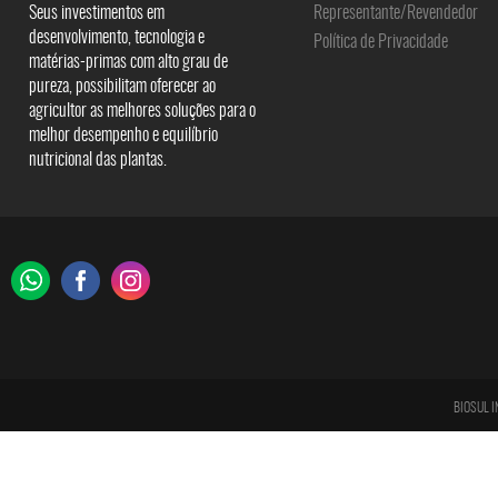
Seus investimentos em
Representante/Revendedor
desenvolvimento, tecnologia e
Política de Privacidade
matérias-primas com alto grau de
pureza, possibilitam oferecer ao
agricultor as melhores soluções para o
melhor desempenho e equilíbrio
nutricional das plantas.
BIOSUL I