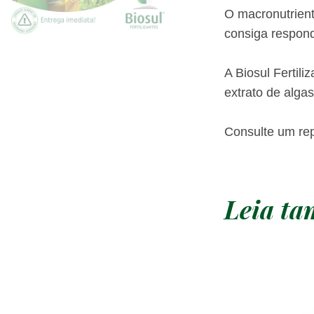
O macronutrient
consiga respond
A Biosul Fertil
extrato de alga
Consulte um rep
Leia t