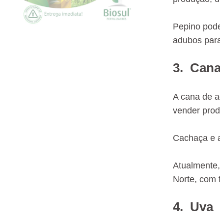
Pepino pode
adubos para
3. Cana
A cana de a
vender prod
Cachaça e a
Atualmente,
Norte, com f
4. Uva