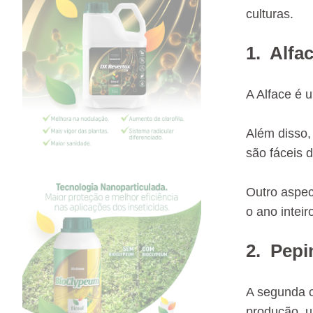
culturas.
1. Alfa
A Alface é 
Além disso,
são fáceis d
Outro aspect
o ano inteir
2. Pepi
A segunda c
produção, u