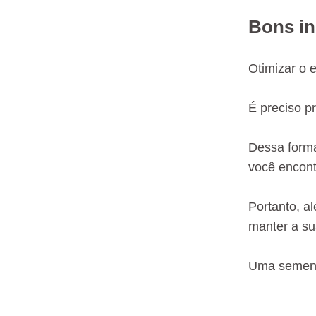
Bons in
Otimizar o 
É preciso p
Dessa forma
você encont
Portanto, a
manter a sua
Uma semente