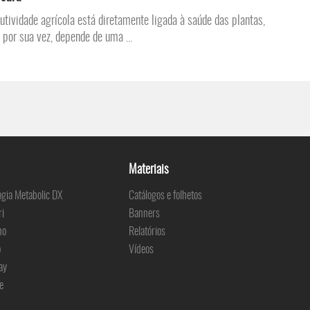
utividade agrícola está diretamente ligada à saúde das plantas,
, por sua vez, depende de uma ...
Materiais
ogia Metabolic DX
Catálogos e folhetos
ri
Banners
no
Relatórios
o
Vídeos
ay
e