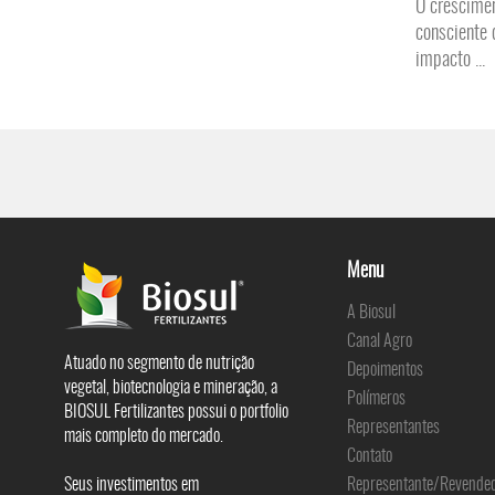
O crescimen
consciente 
impacto ...
Menu
A Biosul
Canal Agro
Atuado no segmento de nutrição
Depoimentos
vegetal, biotecnologia e mineração, a
Polímeros
BIOSUL Fertilizantes possui o portfolio
Representantes
mais completo do mercado.
Contato
Seus investimentos em
Representante/Revende