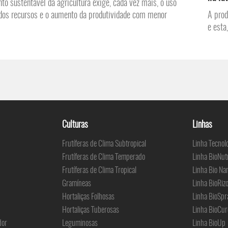
to sustentável da agricultura exige, cada vez mais, o uso
dos recursos e o aumento da produtividade com menor
A prod
e esta
Culturas
Linhas
Frutíferas de Clima Subtropical
Linha Tecnol
Frutíferas de Clima Temperado
Linha BioNut
Frutíferas de Clima Tropical
Linha Bio Na
Gramíneas
Linha BioRiz
Hortaliças Folhosas
Linha BioSpr
Hortaliças Tuberosas
Linha BioCur
dor
Leguminosas
Linha BioUp