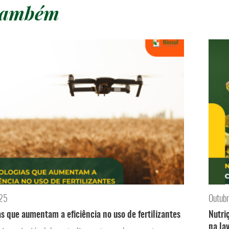
 também
025
Outub
s que aumentam a eficiência no uso de fertilizantes
Nutri
na la