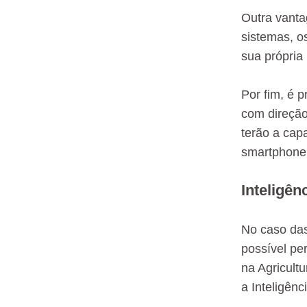
Outra vanta
sistemas, o
sua própria 
Por fim, é p
com direção
terão a cap
smartphone
Inteligên
No caso das
possível pe
na Agricult
a Inteligên