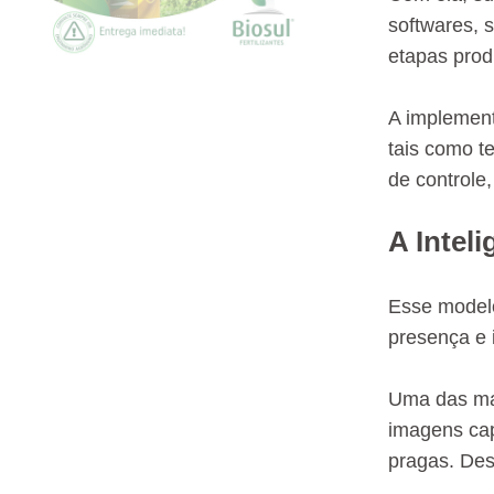
softwares, 
etapas prod
A implement
tais como t
de controle,
A Inteli
Esse modelo
presença e 
Uma das mai
imagens cap
pragas. Des