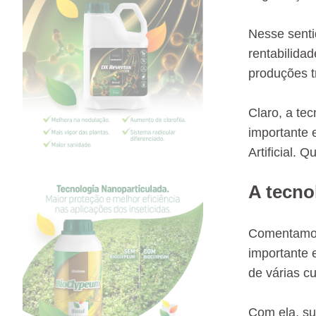
Nesse sentid
rentabilida
produções t
Claro, a te
importante 
Artificial.
A tecno
Comentamos 
importante e
de várias cu
Com ela, sur