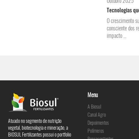
Outubro 2025
Tecnologias qu
O crescimento su
consciente dos r
impacto ...
Menu
A Biosul
Canal Agro
Atuado no segmento de nutrição
Depoimentos
vegetal, biotecnologia e mineração, a
Polímeros
BIOSUL Fertilizantes possui o portfolio