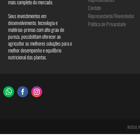
Representantes
mais completo do mercado.
Contato
Seus investimentos em
Representante/Revendedor
desenvolvimento, tecnologia e
Política de Privacidade
matérias-primas com alto grau de
pureza, possibilitam oferecer ao
agricultor as melhores soluções para o
melhor desempenho e equilíbrio
nutricional das plantas.
BIOSUL I