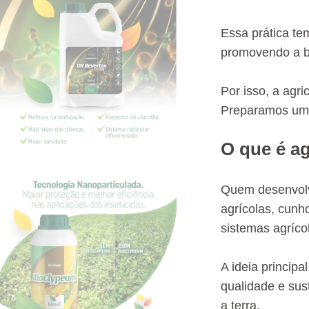
Essa prática te
promovendo a b
Por isso, a agr
Preparamos um m
O que é ag
Quem desenvolve
agrícolas, cunh
sistemas agríco
A ideia princip
qualidade e sus
a terra.