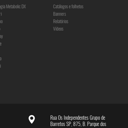
ogia Metabolic DX
Catálogos e folhetos
ri
Banners
no
Relatórios
o
Vídeos
ay
e
o
i
Rua Os Independentes Grupo de
Barretos SP, 875, B. Parque dos