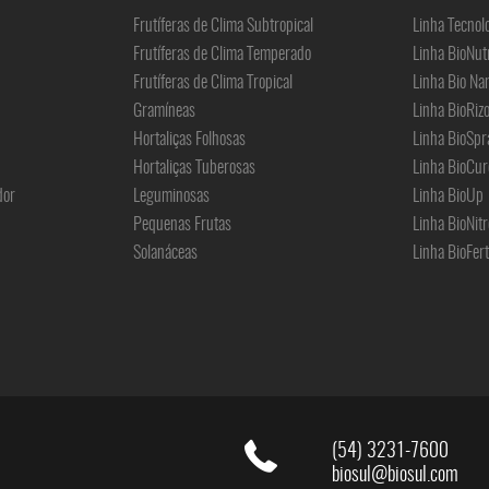
Frutíferas de Clima Subtropical
Linha Tecnol
Frutíferas de Clima Temperado
Linha BioNut
Frutíferas de Clima Tropical
Linha Bio Na
Gramíneas
Linha BioRiz
Hortaliças Folhosas
Linha BioSpr
Hortaliças Tuberosas
Linha BioCur
dor
Leguminosas
Linha BioUp
Pequenas Frutas
Linha BioNitr
Solanáceas
Linha BioFert
(54) 3231-7600
biosul@biosul.com