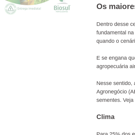
Os maiore
Dentro desse ce
fundamental na 
quando o cenár
E se engana que
agropecuária ai
Nesse sentido, 
Agronegócio (AB
sementes. Veja 
Clima
Para 25% dos e